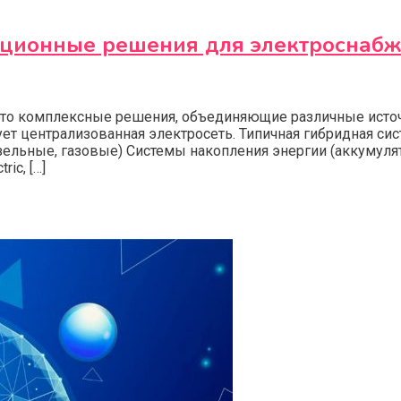
ационные решения для электроснабж
это комплексные решения, объединяющие различные источ
ует централизованная электросеть. Типичная гибридная с
зельные, газовые) Системы накопления энергии (аккумуля
ic, […]