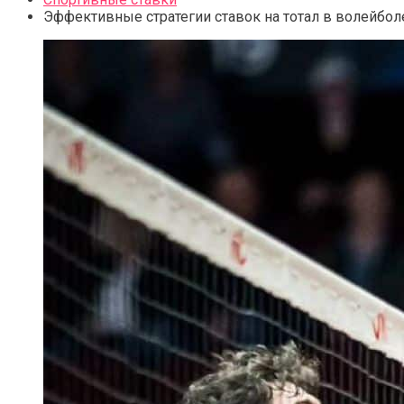
Эффективные стратегии ставок на тотал в волейболе: