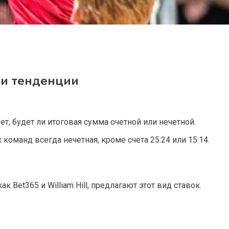
 и тенденции
ет, будет ли итоговая сумма очетной или нечетной.
 команд всегда нечетная, кроме счета 25:24 или 15:14.
Bet365 и William Hill, предлагают этот вид ставок.