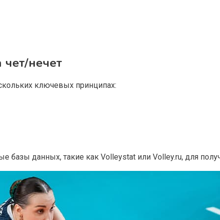
 чет/нечет
ескольких ключевых принципах:
азы данных, такие как Volleystat или Volley.ru, для полу