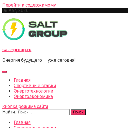
Перейти к содержимому
08 Авг, 2026
salt-group.ru
Энергия будущего — уже сегодня!
Главная
Спортивные ставки
Энерготехнологии
Энергоэкономика
кнопка режима сайта
Найти:
Главная
Спортивные ставки